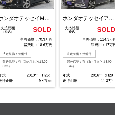
ホンダオデッセイＭＸ エアロパッケージ
ホンダオデッセイアブソルート ＥＸ ホンダ センシング
SOLD
SOL
支払総額
支払総額
（税込）
（税込）
車両価格：70.3万円
車両価格：114.3万
諸費用：18.6万円
諸費用：17万
法定整備：整備付
法定整備：整備付
部分保証：有（3か月または3,00
部分保証：有（3か月または3,00
0km）
0km）
年式
2013年（H25）
年式
2016年（H28
走行距離
9.4万km
走行距離
11.3万k