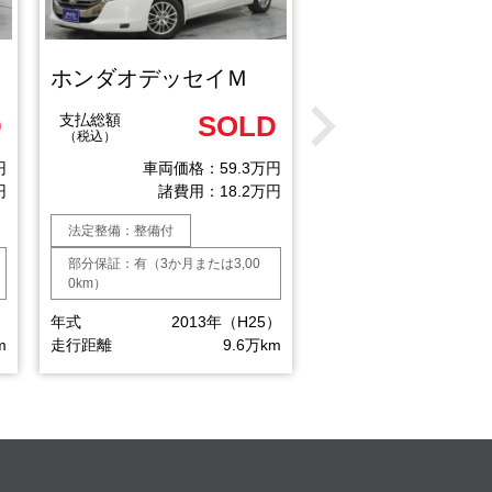
ホンダオデッセイＭ
D
SOLD
73
支払総額
支払総額
（税込）
（税込）
円
車両価格：59.3万円
車両価格：
円
諸費用：18.2万円
諸費用：
法定整備：整備付
法定整備：整備付
部分保証：有（3か月または3,00
部分保証：有（3か月または
0km）
0km）
）
年式
2013年（H25）
年式
2010
m
走行距離
9.6万km
走行距離