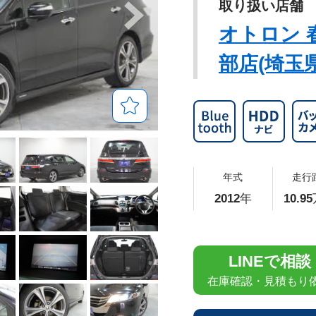
取り扱い店舗
オトロン 
部店(埼玉県
年式
走行
2012
年
10.95
LINEで相談
在庫確認・見積もり