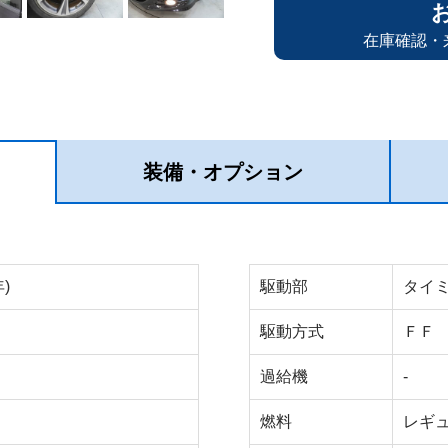
在庫確認・
装備・オプション
)
駆動部
タイ
駆動方式
ＦＦ
過給機
-
燃料
レギ