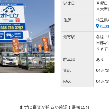
定休日
月曜日
※大型
住所
埼玉県春
goog
最寄駅
各線「
日部駅
ります
駐車場
あり
電話
048-73
FAX
048-73
まずは審査が通るか確認！最短15分