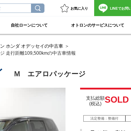
お気に入り
LINEで
お問
自社ローンについて
オトロンのサービスについて
ン ホンダ オデッセイの中古車
走行距離109,500kmの中古車情報
イ
Ｍ エアロパッケージ
SOLD
支払総額
(税込)
法定整備：整備付