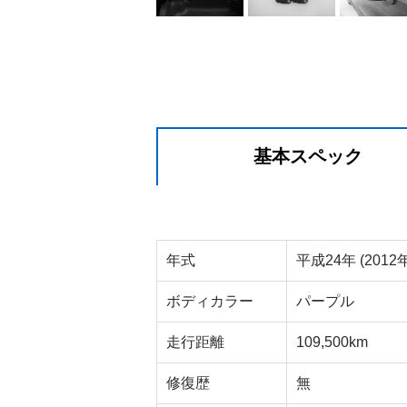
基本スペック
年式
平成24年 (2012年
ボディカラー
パープル
走行距離
109,500km
修復歴
無