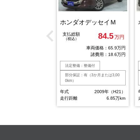
ダオデッセイＬ
ホンダオデッセイＭ
73.5
84.5
額
支払総額
万円
万円
）
（税込）
車両価格：54.9万円
車両価格：65.9万円
諸費用：18.6万円
諸費用：18.6万円
備：整備付
法定整備：整備付
：有（3か月または3,00
部分保証：有（3か月または3,00
0km）
2009年（H21）
年式
2009年（H21）
11.2万km
走行距離
6.85万km