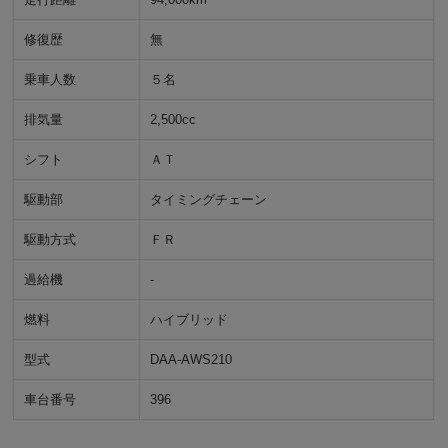
修復歴
無
乗車人数
５名
排気量
2,500cc
シフト
ＡＴ
駆動部
タイミングチェーン
駆動方式
ＦＲ
過給機
-
燃料
ハイブリッド
型式
DAA-AWS210
車台番号
396