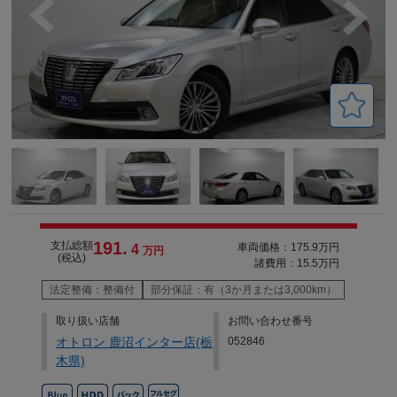
191.
支払総額
車両価格：175.9万円
4
万円
(税込)
諸費用：15.5万円
法定整備：整備付
部分保証：有（3か月または3,000km）
取り扱い店舗
お問い合わせ番号
オトロン 鹿沼インター店(栃
052846
木県)