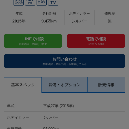
年式
走行距離
ボディカラー
修復歴
2015
年
9.4
万km
シルバー
無
LINEで相談
電話で相談
在庫確認・見積もり依頼
0289-77-5566
お問い合わせ
在庫確認・来店予約・仮審査はこちら
基本スペック
装備・オプション
販売情報
年式
平成27年 (2015年)
ボディカラー
シルバー
走行距離
94,000km