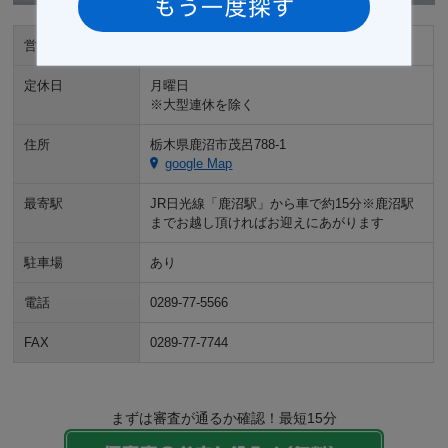
営業時間
9:00～18:00
定休日
月曜日
※大型連休を除く
住所
栃木県鹿沼市茂呂788-1
google Map
最寄駅
JR日光線「鹿沼駅」から車で約15分※鹿沼駅
までお越し頂ければお迎えにあがります
駐車場
あり
電話
0289-77-5566
FAX
0289-77-7744
まずは審査が通るか確認！最短15分