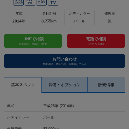
年式
走行距離
ボディカラー
修復歴
2014
年
8.7
万km
パール
無
LINEで相談
電話で相談
在庫確認・見積もり依頼
0289-77-5566
お問い合わせ
在庫確認・来店予約・仮審査はこちら
基本スペック
装備・オプション
販売情報
年式
平成26年 (2014年)
ボディカラー
パール
走行距離
87,000km