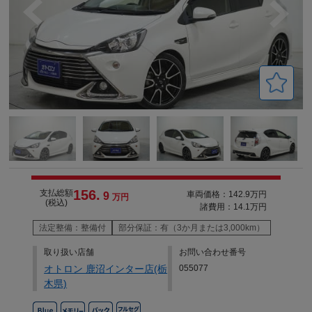
156.
支払総額
車両価格：142.9万円
9
万円
(税込)
諸費用：14.1万円
法定整備：整備付
部分保証：有（3か月または3,000km）
取り扱い店舗
お問い合わせ番号
オトロン 鹿沼インター店(栃
055077
木県)