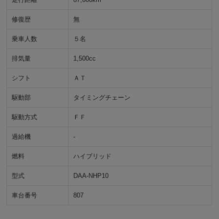
修復歴
無
乗車人数
５名
排気量
1,500cc
シフト
ＡＴ
駆動部
タイミングチェーン
駆動方式
ＦＦ
過給機
-
燃料
ハイブリッド
型式
DAA-NHP10
車台番号
807