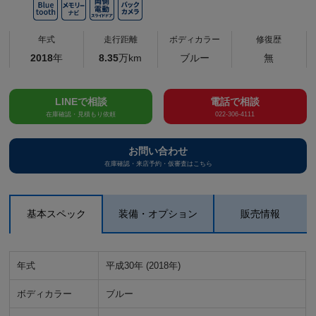
年式
走行距離
ボディカラー
修復歴
2018
年
8.35
万km
ブルー
無
LINEで相談
電話で相談
在庫確認・見積もり依頼
022-306-4111
お問い合わせ
在庫確認・来店予約・仮審査はこちら
基本スペック
装備・オプション
販売情報
年式
平成30年 (2018年)
ボディカラー
ブルー