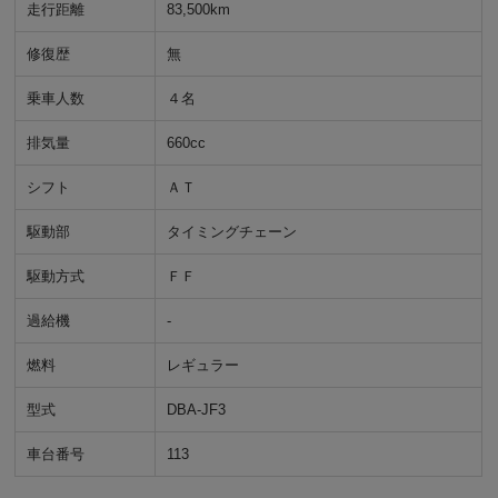
走行距離
83,500km
修復歴
無
乗車人数
４名
排気量
660cc
シフト
ＡＴ
駆動部
タイミングチェーン
駆動方式
ＦＦ
過給機
-
燃料
レギュラー
型式
DBA-JF3
車台番号
113