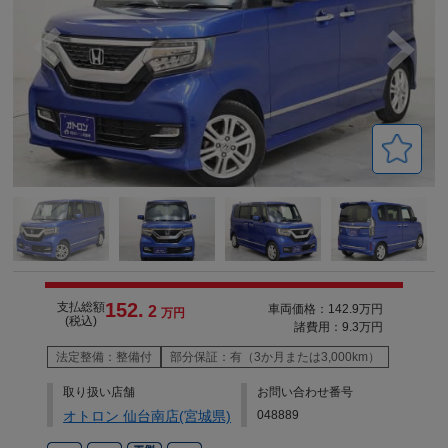
152.
支払総額
車両価格：142.9万円
2
万円
(税込)
諸費用：9.3万円
法定整備：整備付
部分保証：有（3か月または3,000km）
取り扱い店舗
お問い合わせ番号
オトロン 仙台南店(宮城県)
048889