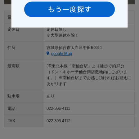
営業時間
10:00～19:00
定休日
定休日無し
※大型連休を除く
住所
宮城県仙台市太白区中田6-33-1
google Map
最寄駅
JR東北本線「南仙台駅」より徒歩で約12分
（ドン・キホーテ仙台南店敷地内にございま
す。）※南仙台駅までお越し頂ければお迎えに
あがります
駐車場
あり
電話
022-306-4111
FAX
022-306-4112