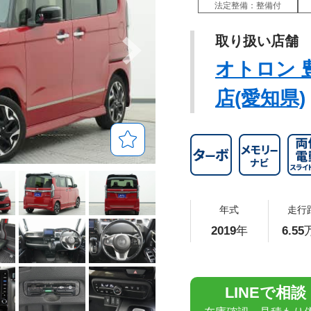
法定整備：整備付
取り扱い店舗
オトロン 
店(愛知県)
年式
走行
2019
年
6.55
LINEで相談