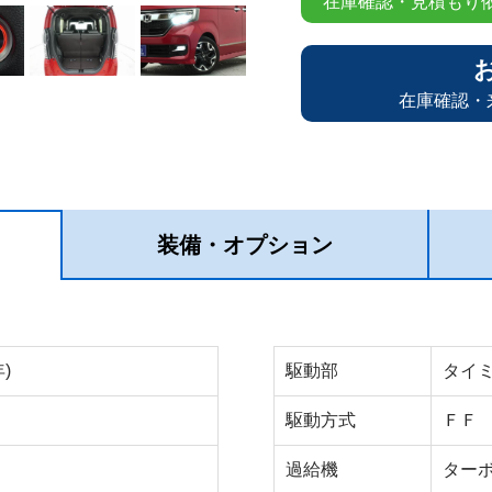
在庫確認・見積もり
在庫確認・
装備・オプション
)
駆動部
タイ
駆動方式
ＦＦ
過給機
ター