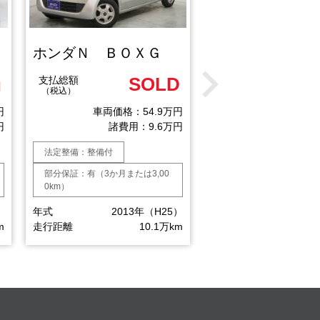
ホンダＮ ＢＯＸＧ
SOLD
152
支払総額
支払総額
円
（税込）
（税込）
円
車両価格：54.9万円
車両価格：1
円
諸費用：9.6万円
諸費用
法定整備：整備付
法定整備：整備付
部分保証：有（3か月または3,00
部分保証：有（3か月または
0km）
0km）
）
年式
2013年（H25）
年式
2017
m
走行距離
10.1万km
走行距離