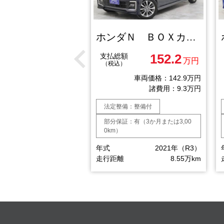
ホンダＮ ＢＯＸＧ ＥＸ ホンダセンシング
ホンダＮ ＢＯＸカスタム Ｌ
126.9
152.2
額
支払総額
万円
万円
）
（税込）
車両価格：117.6万円
車両価格：142.9万円
諸費用：9.3万円
諸費用：9.3万円
備：整備付
法定整備：整備付
：有（3か月または3,00
部分保証：有（3か月または3,00
0km）
2017年（H29）
年式
2021年（R3）
9.1万km
走行距離
8.55万km