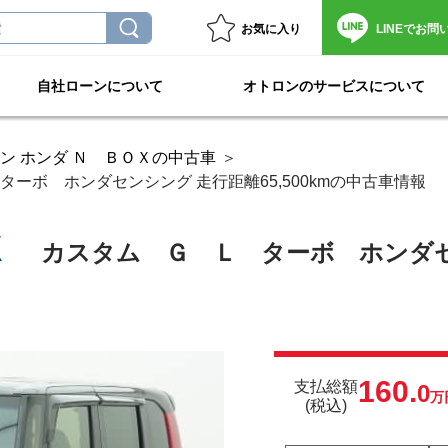
お気に入り
LINEで
お問
自社ローンについて
オトロンのサービスについて
ン ホンダ Ｎ ＢＯＸの中古車
ーボ ホンダセンシング 走行距離65,500kmの中古車情報
Ｘ
カスタム Ｇ Ｌ ターボ ホンダ
160.
支払総額
0
万
(税込)