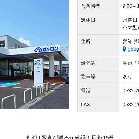
営業時間
9:00～1
定休日
月曜日
※大型
住所
愛知県
goog
最寄駅
各線「
駐車場
あり
電話
0532-2
FAX
0532-2
まずは審査が通るか確認！最短15分