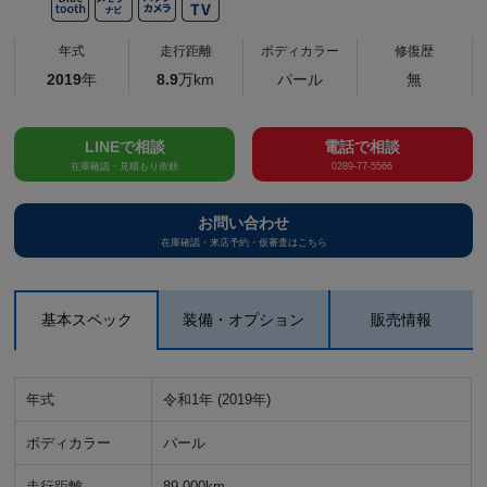
年式
走行距離
ボディカラー
修復歴
2019
年
8.9
万km
パール
無
LINEで相談
電話で相談
在庫確認・見積もり依頼
0289-77-5566
お問い合わせ
在庫確認・来店予約・仮審査はこちら
基本スペック
装備・オプション
販売情報
年式
令和1年 (2019年)
ボディカラー
パール
走行距離
89,000km