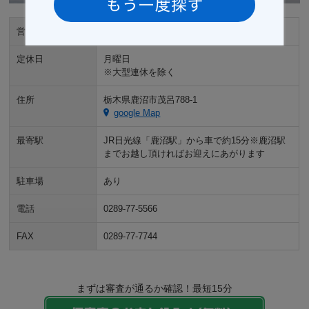
営業時間
9:00～18:00
定休日
月曜日
※大型連休を除く
住所
栃木県鹿沼市茂呂788-1
google Map
最寄駅
JR日光線「鹿沼駅」から車で約15分※鹿沼駅
までお越し頂ければお迎えにあがります
駐車場
あり
電話
0289-77-5566
FAX
0289-77-7744
まずは審査が通るか確認！最短15分