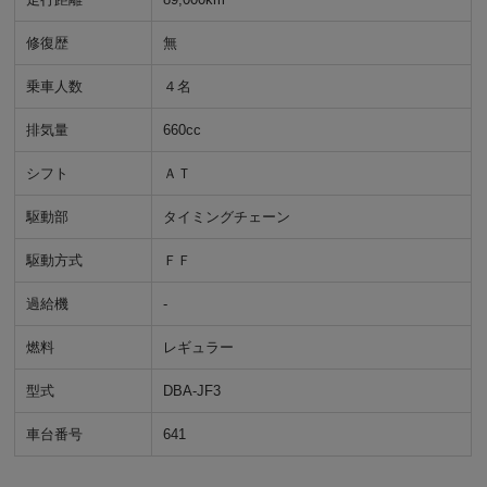
修復歴
無
乗車人数
４名
排気量
660cc
シフト
ＡＴ
駆動部
タイミングチェーン
駆動方式
ＦＦ
過給機
-
燃料
レギュラー
型式
DBA-JF3
車台番号
641